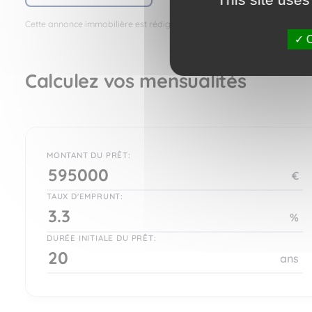
Cette annonce immobilière est rédigée sous la responsabilité de l’anno
O
Calculez vos mensualités
MONTANT DU PRÊT:
€
TAUX D'EMPRUNT:
%
DURÉE INITIALE DU PRÊT:
ans