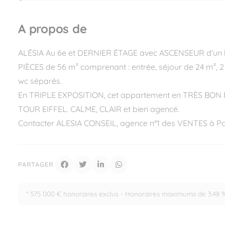
A propos de
ALÉSIA Au 6e et DERNIER ÉTAGE avec ASCENSEUR d'un 
PIÈCES de 56 m² comprenant : entrée, séjour de 24 m², 2
wc séparés.
En TRIPLE EXPOSITION, cet appartement en TRÈS BON É
TOUR EIFFEL. CALME, CLAIR et bien agencé.
Contacter ALESIA CONSEIL, agence n°1 des VENTES à Par
PARTAGER
* 575 000 € honoraires exclus - Honoraires maximums de 3.48 