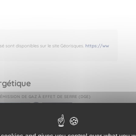
sé sont disponibles sur le site Géorisques.
https://ww
rgétique
ÉMISSION DE GAZ À EFFET DE SERRE (DGE)
D
A
B
C
E
F
G
 cookies and gives you control over what you w