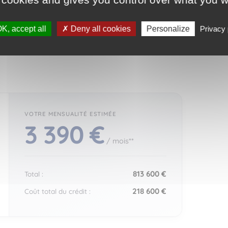
nceur.
K, accept all
Deny all cookies
Personalize
Privacy 
3 390 €
/ mois**
813 600 €
Total :
218 600 €
Coût total du crédit :