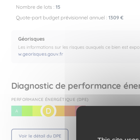
Nombre de lots :
15
Quote-part budget prévisionnel annuel :
1309 €
Géorisques
Les informations sur les risques auxquels ce bien est expo
w.georisques.gouv.fr
Diagnostic de performance éne
PERFORMANCE ÉNERGÉTIQUE (DPE)
D
A
B
C
E
F
G
Voir le détail du DPE
This site uses