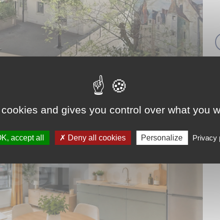
 cookies and gives you control over what you w
K, accept all
Deny all cookies
Personalize
Privacy 