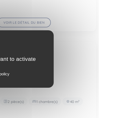
VOIR LE DÉTAIL DU BIEN
Appartement
ant to activate
policy
PARIS 14EME ARR. (75014)
2 pièce(s)
1 chambre(s)
40 m²