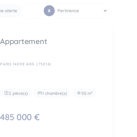
ne alerte
Appartement
PARIS 14EME ARR. (75014)
2 pièce(s)
1 chambre(s)
50 m²
485 000 €