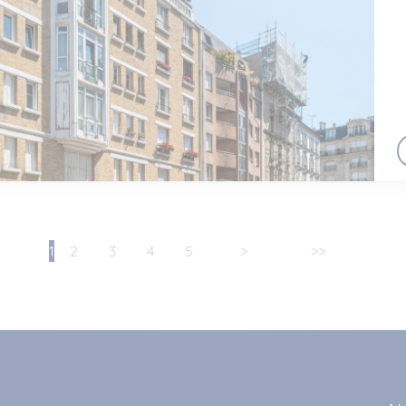
1
2
3
4
5
>
>>