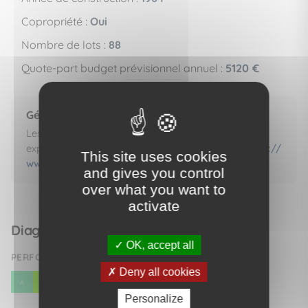
Copropriété :
Oui
Nombre de lots :
88
Quote-part budget prévisionnel annuel :
5120 €
Géorisques
Les informations sur les risques auxquels ce bien est
exposé sont disponibles sur le site Géorisques.
https://
This site uses cookies
www.georisques.gouv.fr
and gives you control
over what you want to
activate
Diagnostic de performance énergétique
OK, accept all
PERFORMANCE ÉNERGÉTIQUE (DPE)
Deny all cookies
E
A
B
C
D
F
G
Personalize