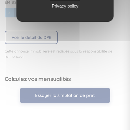
ÉMISSION DE GAZ À EFFET DE SERRE (DGE)
Privacy policy
E
A
B
C
D
F
G
Voir le détail du DPE
Cette annonce immobilière est rédigée sous la responsabilité de
l’annonceur.
Calculez vos mensualités
Essayer la simulation de prêt