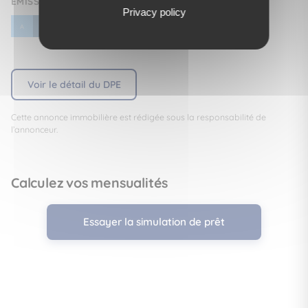
ÉMISSION DE GAZ À EFFET DE SERRE (DGE)
Privacy policy
C
A
B
D
E
F
G
Voir le détail du DPE
Cette annonce immobilière est rédigée sous la responsabilité de
l’annonceur.
Calculez vos mensualités
Essayer la simulation de prêt