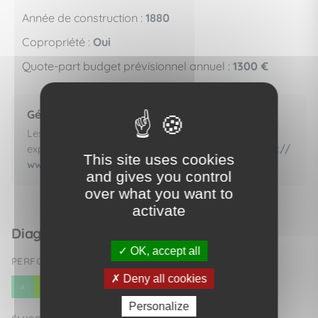
Année de construction :
1880
Copropriété :
Oui
Quote-part budget prévisionnel annuel :
1300 €
Géorisques
Les informations sur les risques auxquels ce bien est
exposé sont disponibles sur le site Géorisques.
https://
This site uses cookies
www.georisques.gouv.fr
and gives you control
over what you want to
activate
Diagnostic de performance énergétique
OK, accept all
PERFORMANCE ÉNERGÉTIQUE (DPE)
Deny all cookies
E
A
B
C
D
F
G
Personalize