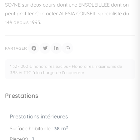
SO/NE sur deux cours dont une ENSOLEILLÉE dont on
peut profiter. Contacter ALESIA CONSEIL spécialiste du
14è depuis 1993.
PARTAGER
* 327 000 € honoraires exclus - Honoraires maximums de
3.98 % TTC à la charge de l'acquéreur
Prestations
Prestations intérieures
2
Surface habitable :
38 m
Pièce(s) :
2