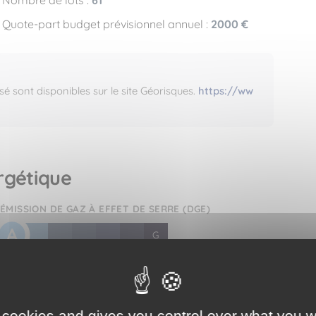
Quote-part budget prévisionnel annuel :
2000 €
sé sont disponibles sur le site Géorisques.
https://ww
rgétique
ÉMISSION DE GAZ À EFFET DE SERRE (DGE)
A
B
C
D
E
F
G
 cookies and gives you control over what you w