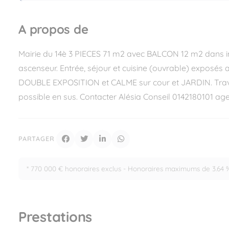
A propos de
Mairie du 14è 3 PIECES 71 m2 avec BALCON 12 m2 dan
ascenseur. Entrée, séjour et cuisine (ouvrable) exposés 
DOUBLE EXPOSITION et CALME sur cour et JARDIN. Trava
possible en sus. Contacter Alésia Conseil 0142180101 age
PARTAGER
* 770 000 € honoraires exclus - Honoraires maximums de 3.64 
Prestations