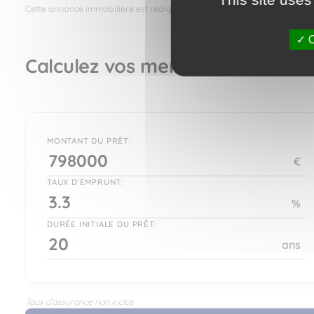
Cette annonce immobilière est rédigée sous la responsabilité de l’anno
O
Calculez vos mensualités
MONTANT DU PRÊT:
€
TAUX D'EMPRUNT:
%
DURÉE INITIALE DU PRÊT:
ans
Taux d'assurance non inclus