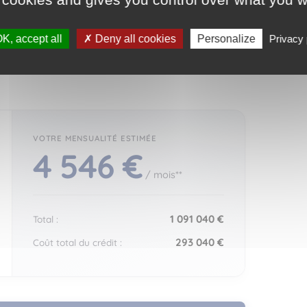
nceur.
K, accept all
Deny all cookies
Personalize
Privacy 
4 546 €
/ mois**
1 091 040 €
Total :
293 040 €
Coût total du crédit :