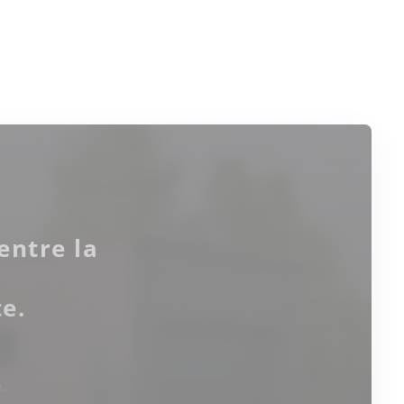
entre la
e.
.