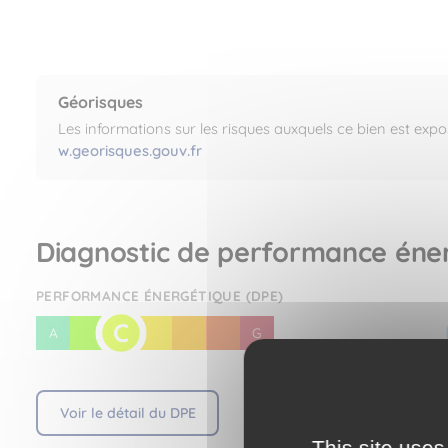
Géorisques
Les informations sur les risques auxquels ce bien est expo
w.georisques.gouv.fr
Diagnostic de performance éne
PERFORMANCE ÉNERGÉTIQUE (DPE)
C
A
B
D
E
F
G
Voir le détail du DPE
This site uses