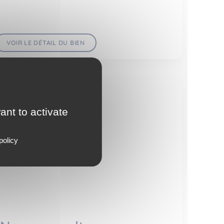
VOIR LE DÉTAIL DU BIEN
Parking
ant to activate
policy
PARIS 14EME ARR. (75014)