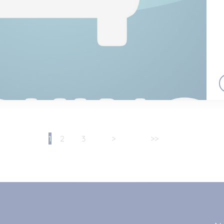
1
2
3
>
>>