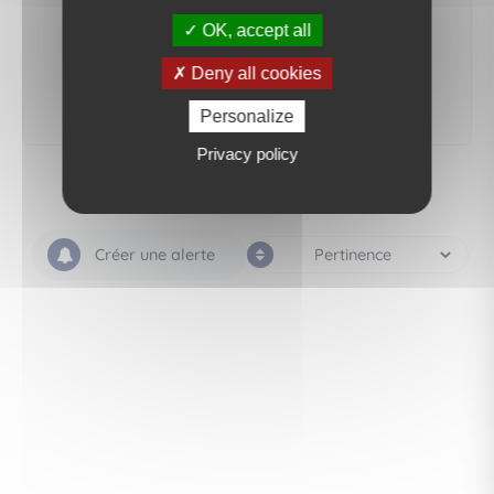
votre recherche sera mis en ligne.
OK, accept all
créer une alerte
Deny all cookies
Personalize
Privacy policy
Créer une alerte