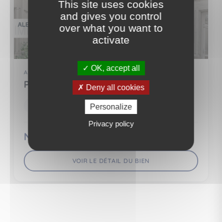
This site uses cookies
and gives you control
over what you want to
activate
OK, accept all
APPARTEMENT
PARIS 3EME ARR. (75003)
Deny all cookies
4 pièce(s)
3 chambre(s)
93 m²
Personalize
Privacy policy
Nous consulter
VOIR LE DÉTAIL DU BIEN