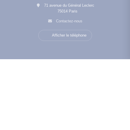
71 avenue du Général Leclerc
75014 Paris
Contactez-nous
Afficher le téléphone
Navigation
•
•
•
Mentions légales
Politique de confidentialité
Politique de cookies
•
•
Déclaration d'accessibilité
Barème des honoraires
Analyse des performances