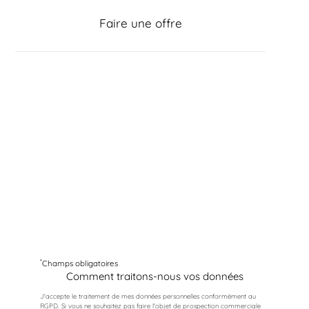
Faire une offre
*
Champs obligatoires
Comment traitons-nous vos données
J'accepte le traitement de mes données personnelles conformément au
RGPD. Si vous ne souhaitez pas faire l'objet de prospection commerciale