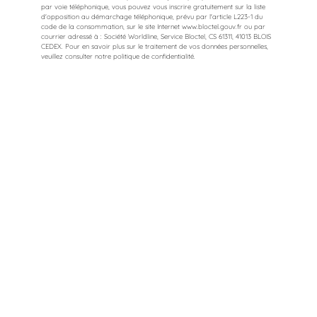
par voie téléphonique, vous pouvez vous inscrire gratuitement sur la liste
d'opposition au démarchage téléphonique, prévu par l'article L223-1 du
code de la consommation, sur le site Internet
www.bloctel.gouv.fr
ou par
courrier adressé à : Société Worldline, Service Bloctel, CS 61311, 41013 BLOIS
CEDEX. Pour en savoir plus sur le traitement de vos données personnelles,
veuillez consulter notre politique de confidentialité.